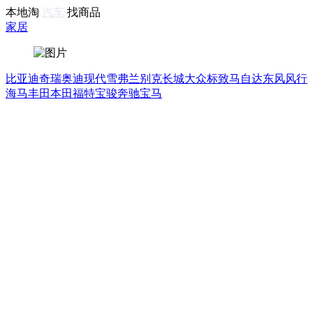
本地淘
汽车
找商品
家居
比亚迪
奇瑞
奥迪
现代
雪弗兰
别克
长城
大众
标致
马自达
东风风行
海马
丰田
本田
福特
宝骏
奔驰
宝马