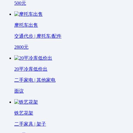
500
元
摩托车出售
交通代步 | 摩托车/配件
2800
元
20平冷库低价出
二手家电 | 其他家电
面议
铁艺花架
二手家具 | 架子