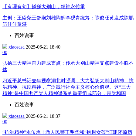
【有理有句】巍巍大别山，精神永传承
主创：王焱尧王舒娴刘雄陶辉李砚青统筹：陈俊旺黄发成陈鹏
伍佳佳童湛
百姓说事
xiaosasa
2025-06-21 18:40
0
0
弘扬三大精神奋力建成支点：传承大别山精神支点建设不胜不
休
习近平总书记去年视察湖北时强调，大力弘扬大别山精神、抗
洪精神、抗疫精神，广泛践行社会主义核心价值观。这“三大
精神”是中国共产党人精神谱系的重要组成部分，是党和国
百姓说事
xiaosasa
2025-06-21 18:37
0
0
“抗洪精神”永传承！救人民警王明华和“抱树女孩”江珊还原历