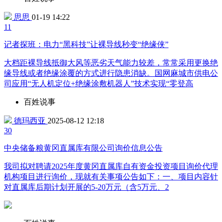
思思
01-19 14:22
1
1
记者探班：电力“黑科技”让裸导线秒变“绝缘侠”
大档距裸导线抵御大风等恶劣天气能力较差，常常采用更换绝
缘导线或者绝缘涂覆的方式进行隐患消缺。国网麻城市供电公
司应用“无人机定位+绝缘涂敷机器人”技术实现“零登高
百姓说事
德玛西亚
2025-08-12 12:18
3
0
中央储备粮黄冈直属库有限公司询价信息公告
我司拟对聘请2025年度黄冈直属库自有资金投资项目询价代理
机构项目进行询价，现就有关事项公告如下：一、项目内容针
对直属库后期计划开展的5-20万元（含5万元、2