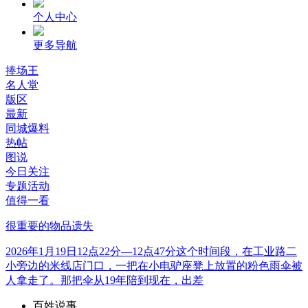
个人中心
更多导航
捧场王
名人堂
版区
最新
同城爆料
热帖
图说
今日关注
专题活动
值得一看
很重要的物品遗失
2026年1月19日12点22分—12点47分这个时间段，在工业路二
小旁边的米线店门口，一把在小电驴座凳上放置的粉色雨伞被
人拿走了。那把伞从19年陪到现在，出差
百姓说事