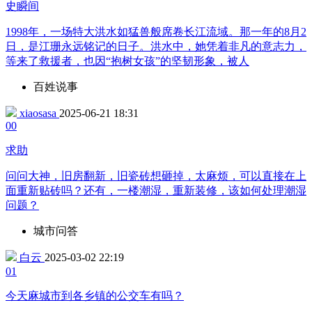
史瞬间
1998年，一场特大洪水如猛兽般席卷长江流域。那一年的8月2
日，是江珊永远铭记的日子。洪水中，她凭着非凡的意志力，
等来了救援者，也因“抱树女孩”的坚韧形象，被人
百姓说事
xiaosasa
2025-06-21 18:31
0
0
求助
问问大神，旧房翻新，旧瓷砖想砸掉，太麻烦，可以直接在上
面重新贴砖吗？还有，一楼潮湿，重新装修，该如何处理潮湿
问题？
城市问答
白云
2025-03-02 22:19
0
1
今天麻城市到各乡镇的公交车有吗？