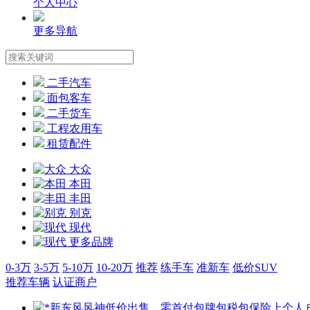
个人中心
更多导航
二手汽车
面包客车
二手货车
工程农用车
租赁配件
大众
本田
丰田
别克
现代
更多品牌
0-3万
3-5万
5-10万
10-20万
推荐
练手车
准新车
低价SUV
推荐车辆
认证商户