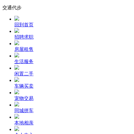
交通代步
回到首页
招聘求职
房屋租售
生活服务
闲置二手
车辆买卖
宠物交易
同城拼车
本地相亲